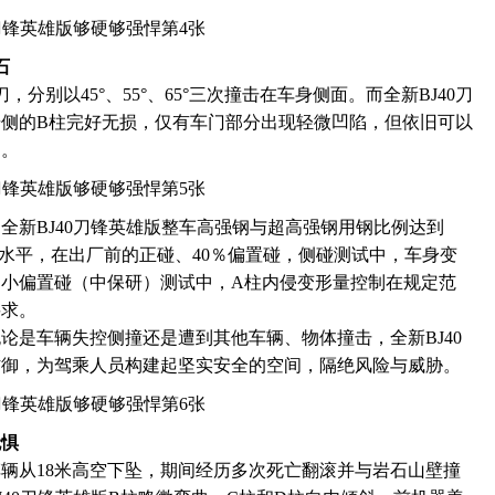
石
分别以45°、55°、65°三次撞击在车身侧面。而全新BJ40刀
侧的B柱完好无损，仅有车门部分出现轻微凹陷，但依旧可以
驶。
全新BJ40刀锋英雄版整车高强钢与超高强钢用钢比例达到
度水平，在出厂前的正碰、40％偏置碰，侧碰测试中，车身变
小偏置碰（中保研）测试中，A柱内侵变形量控制在规定范
要求。
论是车辆失控侧撞还是遭到其他车辆、物体撞击，全新BJ40
防御，为驾乘人员构建起坚实安全的空间，隔绝风险与威胁。
无惧
辆从18米高空下坠，期间经历多次死亡翻滚并与岩石山壁撞