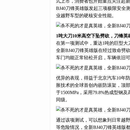
式上市，消费者也开始重点关注起
BJ40刀锋英雄版发起三项极限安
业越野车型的硬核安全性能。
1吨大刀10米高空下坠劈砍，刀锋英
在第一项测试中，重达1吨的巨型大
全新BJ40刀锋英雄版在经过致命
车门均能正常轻松开启，车辆依旧
优异的表现，得益于北京汽车10年防
胀技术的全球首创内嵌防滚架，顶部抗压
于1500MPa，采用79.8%热成
同级。
通过该项测试，可以想象到日常越
等危险情况，全新BJ40刀锋英雄