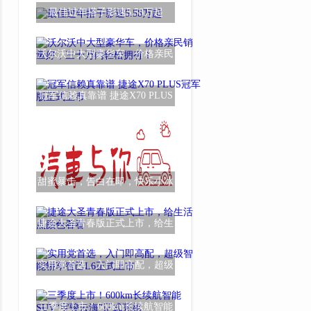
影豹R-Style
最佳过年搭子影速5.58万起
沃尔沃中大型豪华车，价格亲民
销量好，三十
冠军信赖真靠谱 捷途X70 PLUS
冠军版正式上
甜蜜暴击，告白在即，快乐小冰
神秘CP将于52
捷途大圣青春版正式上市，给生
活点颜色看看
实用党首选，入门即高配，超级
智能轿车智己
三季度上市！600km长续航智能