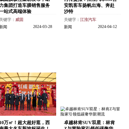
力集团打造车膜销售服务
安凯客车扬帆出海、奔赴
一站式高端体验
沙特
关键字：
威固
关键字：
江淮汽车
2024-03-28
2024-04-12
新闻
新闻
10万㎡！超大超好逛，西
卓越林肯SUV双星：林肯
南最大名车新地标诞生！
Z与冒险家引领低碳奢华