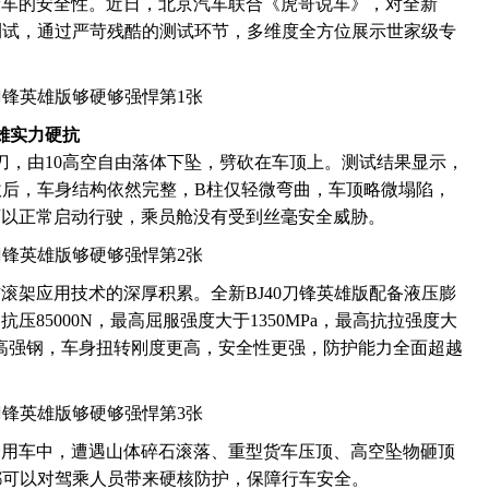
新车的安全性。近日，北京汽车联合《虎哥说车》，对全新
全测试，通过严苛残酷的测试环节，多维度全方位展示世家级专
雄实力硬抗
刀，由10高空自由落体下坠，劈砍在车顶上。测试结果显示，
劈砍后，车身结构依然完整，B柱仅轻微弯曲，车顶略微塌陷，
可以正常启动行驶，乘员舱没有受到丝毫安全威胁。
滚架应用技术的深厚积累。全新BJ40刀锋英雄版配备液压膨
85000N，最高屈服强度大于1350MPa，最高抗拉强度大
型钢及高强钢，车身扭转刚度更高，安全性更强，防护能力全面超越
野用车中，遭遇山体碎石滚落、重型货车压顶、高空坠物砸顶
版都可以对驾乘人员带来硬核防护，保障行车安全。