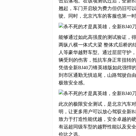
击后落地。在该项测试过后，全新BJ
翘起，车门开启较为费力但仍旧可
驶。同时，北京汽车的客服也第一
能够通过如此高强度的测试验证，得益
两纵八横一体式大梁 整体式后桥的结
人等豪华越野车型。通过层层守护
辆受到的伤害，抵抗车身正常扭转
凭借全新BJ40刀锋英雄版如此强
到市区通勤无惧追尾，山路驾驶自
极致安全感。
此次的极限安全测试，是北京汽车
明，让更多用户可以放心驾驭全新B
致力于打造性能优越，安全卓越的硬
有远超同级车型的越野性能以及安
价比之选。