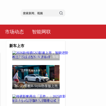
市场动态
智能网联
新车上市
2026款传祺GS3影速上市，智能
进阶树立7万级
2025款影豹R-Style劲享版上市
传祺影豹再出「王炸」：2025款