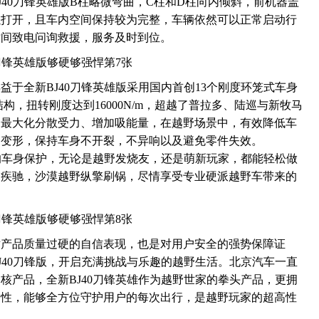
40刀锋英雄版B柱略微弯曲，C柱和D柱向内倾斜，前机器盖
以打开，且车内空间保持较为完整，车辆依然可以正常启动行
时间致电问询救援，服务及时到位。
于全新BJ40刀锋英雄版采用国内首创13个刚度环笼式车身
构，扭转刚度达到16000N/m，超越了普拉多、陆巡与新牧马
，最大化分散受力、增加吸能量，在越野场景中，有效降低车
的变形，保持车身不开裂，不异响以及避免零件失效。
悍的车身保护，无论是越野发烧友，还是萌新玩家，都能轻松做
由疾驰，沙漠越野纵擎刷锅，尽情享受专业硬派越野车带来的
对产品质量过硬的自信表现，也是对用户安全的强势保障证
J40刀锋版，开启充满挑战与乐趣的越野生活。北京汽车一直
核产品，全新BJ40刀锋英雄作为越野世家的拳头产品，更拥
全性，能够全方位守护用户的每次出行，是越野玩家的超高性