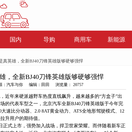
国内
导购
商用车
新能源
是真英雄，全新BJ40刀锋英雄版够硬够强悍
雄，全新BJ40刀锋英雄版够硬够强悍
5 来源：汽车与你 编辑：田田 浏览量： 20757
，近年来硬派越野车热度直线飙升，越来越多的“方盒子”出
场的代表车型之一，北京汽车全新BJ40刀锋英雄版于今年完
大速比分动器、2.0 8AT黄金动力、ATS全地形驾驶模式、12
限拉升用户的期待值。
22日正式上市，强势加入战场，捍卫世家荣耀。而伴随着新车正