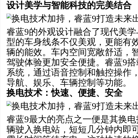
设计美学与智能科技的完美结合
睿蓝9的外观设计融合了现代美学
型的车身线条不仅美观，更能有
辆的能效。车内空间宽敞舒适，
驾驶体验更加安全便捷。睿蓝9搭
系统，通过语音控制和触控操作
导航、娱乐、车辆控制等功能。
换电技术：快速、便捷、安全
睿蓝9最大的亮点之一便是其换电
辆驶入换电站，短短几分钟内即