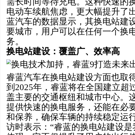
需长时间等待充电。这种快速的
电动车续航焦虑，更大幅提升了
蓝汽车的数据显示，其换电站建
要城市，用户可以在任何一个换
务。
换电站建设：覆盖广、效率高
睿蓝汽车在换电站建设方面也取
到2025年，睿蓝将在全国建立超
盖主要的交通枢纽和城市中心。
提供快速的换电服务，还能在必
和保养，确保车辆的持续稳定运
访时表示：“睿蓝的换电站建设是