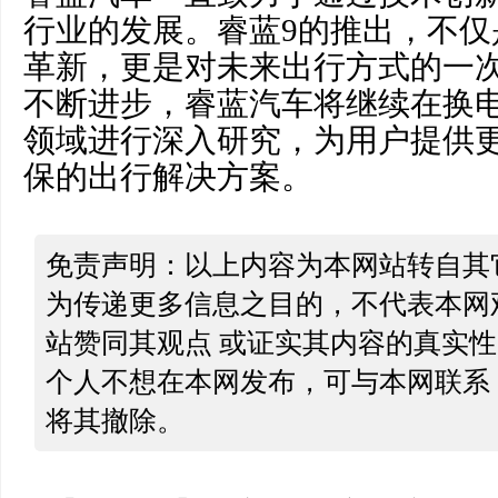
行业的发展。睿蓝9的推出，不仅
革新，更是对未来出行方式的一
不断进步，睿蓝汽车将继续在换
领域进行深入研究，为用户提供
保的出行解决方案。
免责声明：以上内容为本网站转自其
为传递更多信息之目的，不代表本网
站赞同其观点 或证实其内容的真实
个人不想在本网发布，可与本网联系
将其撤除。