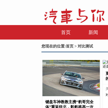
首页
新闻
您现在的位置:
首页
> 对比测试
键盘车神教教主携“豹哥完全
体”重返纽北，影豹将再一次