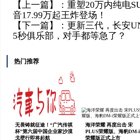
【上一篇】：
重塑20万内纯电S
音17.99万起王炸登场！
【下一篇】：
更新三代，长安UN
5秒俱乐部，对手都等急了？
热门推荐
无畏铸就征途！“广汽传祺
海洋荣耀 再度出击 宋
杯”第六届中国企业家沙漠
PLUS荣耀版、海豹DM-i
戈壁行即将起航
荣耀版正式上市