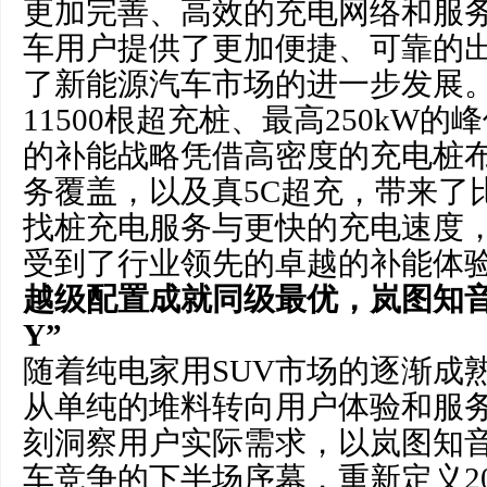
更加完善、高效的充电网络和服
车用户提供了更加便捷、可靠的
了新能源汽车市场的进一步发展
11500根超充桩、最高250kW
的补能战略凭借高密度的充电桩
务覆盖，以及真5C超充，带来了
找桩充电服务与更快的充电速度
受到了行业领先的卓越的补能体
越级配置成就同级最优，
岚
图知音
Y”
随着纯电家用SUV市场的逐渐成
从单纯的堆料转向用户体验和服
刻洞察用户实际需求，以岚图知
车竞争的下半场序幕，重新定义20