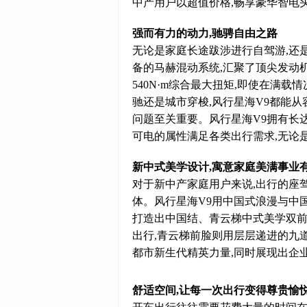
中产用户以超值价格,畅享豪华智电
强而有力的动力,驰骋自由之路
无论是家庭长途跋涉进行自驾游,还
备的马赫混动系统,汇聚了顶尖发动机
540N·m综合最大扭矩,即使在满
驰还是城市穿梭,风行星海V9都能从
问题至关重要。风行星海V9拥有长达1
可电的属性满足各类出行需求,无论
新中式美学设计,寓意家庭美满事业
对于新中产家庭用户来说,出行的座
体。风行星海V9用中国式浪漫与中
打造出中国结、青云梯中式美学双前
出行,青云梯前脸则用层层递进的九
都市新生代精英力量,同时展现出企
舒适空间,让每一次出行变得尊贵愉