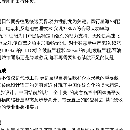
头等舱的出行体验。
是日常商务往返接送宾客,动力性能尤为关键。风行星海V9配
、电动机及电池管理技术,实现228kW综合最大功率与
载情况下,也能为用户提供稳定而强劲的动力支持。无论是高速飞
容应对,使自驾之旅更加顺畅无阻。对于智慧新中产来说,续航
300km的CLTC综合续航里程和200km的纯电续航里程,可油
是城市通勤还是跨城游玩,都不再需要担心续航不足的问题。
有成
驾不仅仅是代步工具,更是展现自身品味和企业形象的重要载
国传统设计语言的美丽邂逅,体现了中国传统文化的博大精深,
脸设计。中国结前脸以“十全十美”的寓意祝福中国家庭平安
道横向格栅造型寓意步步高升、青云直上的的登科之“势”,致敬
业的专业形象和实力。
悦