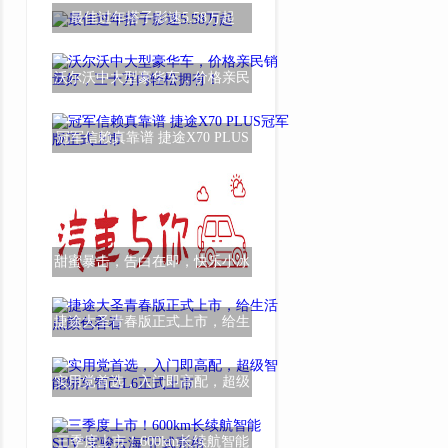
影豹R-Style
最佳过年搭子影速5.58万起
沃尔沃中大型豪华车，价格亲民
销量好，三十
冠军信赖真靠谱 捷途X70 PLUS
冠军版正式上
甜蜜暴击，告白在即，快乐小冰
神秘CP将于52
捷途大圣青春版正式上市，给生
活点颜色看看
实用党首选，入门即高配，超级
智能轿车智己
三季度上市！600km长续航智能