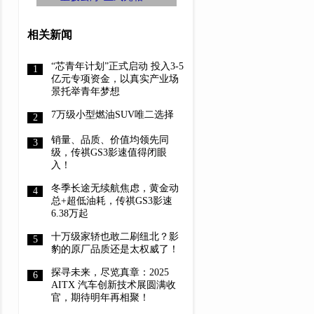
SUV“宝骏云海”
相关新闻
“芯青年计划”正式启动 投入3-5
亿元专项资金，以真实产业场
景托举青年梦想
7万级小型燃油SUV唯二选择
销量、品质、价值均领先同
级，传祺GS3影速值得闭眼
入！
冬季长途无续航焦虑，黄金动
总+超低油耗，传祺GS3影速
6.38万起
十万级家轿也敢二刷纽北？影
豹的原厂品质还是太权威了！
探寻未来，尽览真章：2025
AITX 汽车创新技术展圆满收
官，期待明年再相聚！