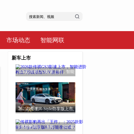
市场动态
智能网联
新车上市
2026款传祺GS3影速上市，智能
进阶树立7万级
2025款影豹R-Style劲享版上市
传祺影豹再出「王炸」：2025款