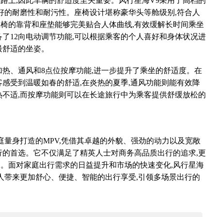
路上,因此车辆的舒适度至关重要。风行星海V9采用了高档的
良好的耐磨性和耐污性。座椅设计堪称豪华头等舱级别,符合人
椅的靠背和座垫能够完美贴合人体曲线,有效缓解长时间乘坐
备了12向电动调节功能,可以根据乘客的个人喜好和身体状况进
最舒适的坐姿。
加热、通风和8点位按摩功能,进一步提升了乘坐的舒适度。在
客感受到温暖如春的舒适,在炎热的夏季,通风功能则能有效降
热不适,而按摩功能则可以在长途旅行中为乘客提供舒缓放松的
庭量身打造的MPV,凭借其卓越的外貌、强劲的动力以及宽敞
行的首选。它不仅满足了精英人士对商务高品质出行的追求,更
。面对家庭出行需求的日益提升和市场的快速变化,风行星海
家人带来更加舒心、便捷、智能的出行享受,引领多场景出行的