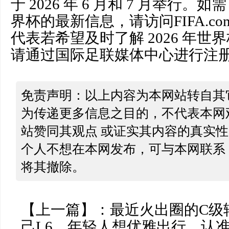
于 2026 年 6 月和 7 月举行。如需
界杯的最新信息，请访问FIFA.com/
代表若希望及时了解 2026 年
请通过国际足联媒体中心进行注
免责声明：以上内容为本网站转自其
为传递更多信息之目的，不代表本网
站赞同其观点 或证实其内容的真实
个人不想在本网发布，可与本网联系
将其撤除。
【上一篇】：
最近火出圈的C级
己L6，年轻人想优雅出行，认