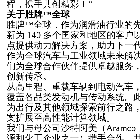
程，携手共创精彩！”
关于胜牌
™
全球
胜牌™全球，作为润滑油行业的
新为 140 多个国家和地区的客户
点提供动力解决方案，助力下一
作为全球汽车与工业领域未来解
们为全球合作伙伴提供卓越服务，且
创新传承。
从高里程、重载车辆到电动汽车
覆盖各品类发动机与传动系统。
为出行及其他领域探索前行之路
案扩展至高性能计算领域。
我们与母公司沙特阿美（Aramc
源和化工企业之一）携手合作，