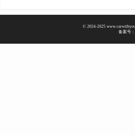
© 2024-2025 www.carwithy
备案号