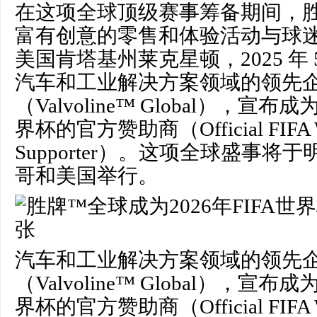
在这项全球顶级赛事筹备期间，
富有创意的零售和体验活动与球
美国肯塔基州莱克星顿，2025 年 5 
汽车和工业解决方案领域的领先
（Valvoline™ Global），宣
界杯的官方赞助商（Official FIFA W
Supporter）。这项全球盛事
哥和美国举行。
汽车和工业解决方案领域的领先
（Valvoline™ Global），宣
界杯的官方赞助商（Official FIFA W