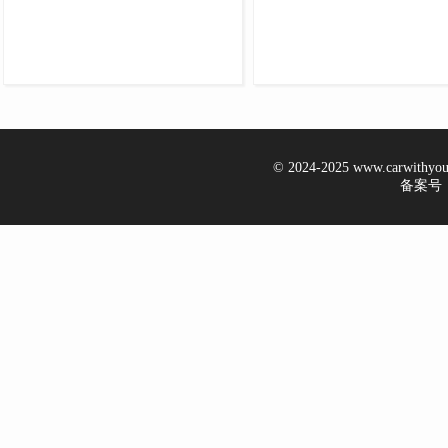
© 2024-2025 www.carwithy
备案号