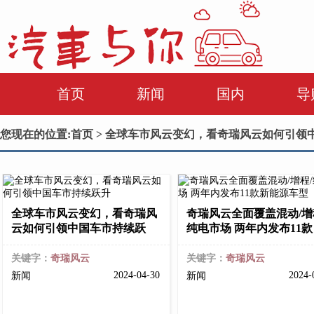
首页
新闻
国内
导
您现在的位置:
首页
> 全球车市风云变幻，看奇瑞风云如何引领
全球车市风云变幻，看奇瑞风
奇瑞风云全面覆盖混动/增
云如何引领中国车市持续跃
纯电市场 两年内发布11款
关键字：
奇瑞风云
关键字：
奇瑞风云
2024-04-30
2024-
新闻
新闻