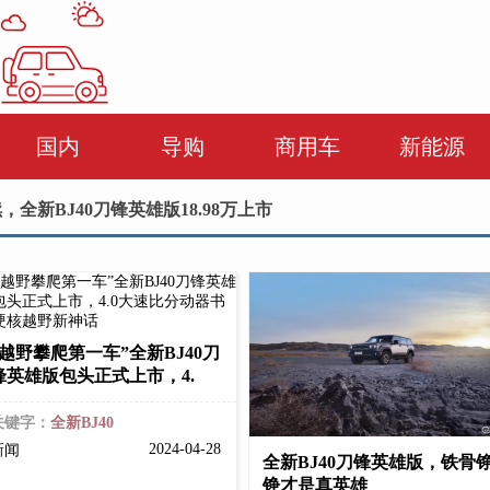
国内
导购
商用车
新能源
，全新BJ40刀锋英雄版18.98万上市
“越野攀爬第一车”全新BJ40刀
锋英雄版包头正式上市，4.
关键字：
全新BJ40
2024-04-28
新闻
全新BJ40刀锋英雄版，铁骨
铮才是真英雄