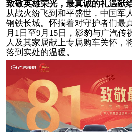
致敬英雄荣光，最真诚的礼遇献
从战火纷飞到和平盛世，中国军
钢铁长城。怀揣着对守护者们最真
月1日至9月15日，影豹与广汽
人及其家属献上专属购车关怀，
落到实处的温暖。