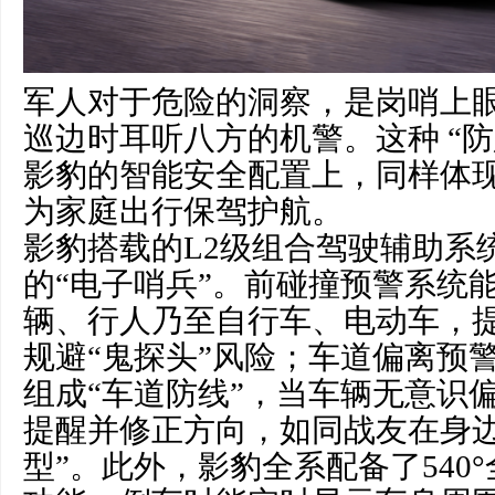
军人对于危险的洞察，是岗哨上
巡边时耳听八方的机警。这种 “
影豹的智能安全配置上，同样体
为家庭出行保驾护航。
影豹搭载的L2级组合驾驶辅助系
的“电子哨兵”。前碰撞预警系统
辆、行人乃至自行车、电动车，
规避“鬼探头”风险；车道偏离预
组成“车道防线”，当车辆无意识
提醒并修正方向，如同战友在身边
型”。此外，影豹全系配备了540