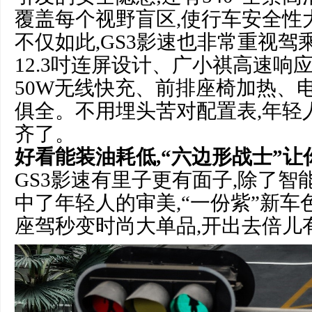
覆盖每个视野盲区,使行车安全性
不仅如此,GS3影速也非常重视驾
12.3吋连屏设计、广小祺高速响
50W无线快充、前排座椅加热、
俱全。不用埋头苦对配置表,年轻
齐了。
好看能装油耗低,“六边形战士”
GS3影速有里子更有面子,除了智
中了年轻人的审美,“一份紫”新车
座驾秒变时尚大单品,开出去倍儿