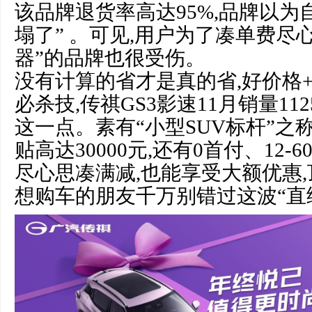
该品牌退货率高达95%,品牌以为
塌了” 。可见,用户为了凑单费尽
器”的品牌也很受伤。
没有计算的省才是真的省,好价格
必杀技,传祺GS3影速11月销量11
这一点。素有“小型SUV标杆”之称
贴高达30000元,还有0首付、12-
尽心思凑满减,也能享受大额优惠,
想购车的朋友千万别错过这波“直