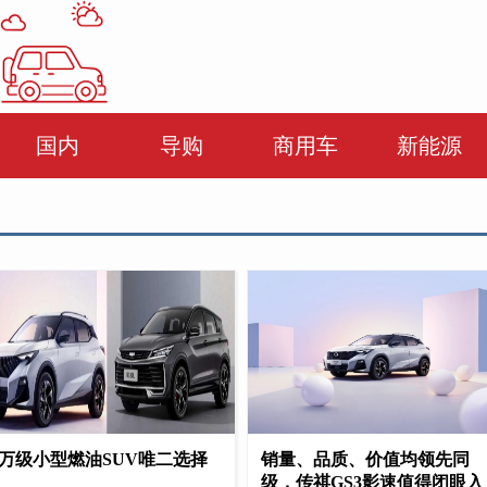
国内
导购
商用车
新能源
7万级小型燃油SUV唯二选择
销量、品质、价值均领先同
级，传祺GS3影速值得闭眼入