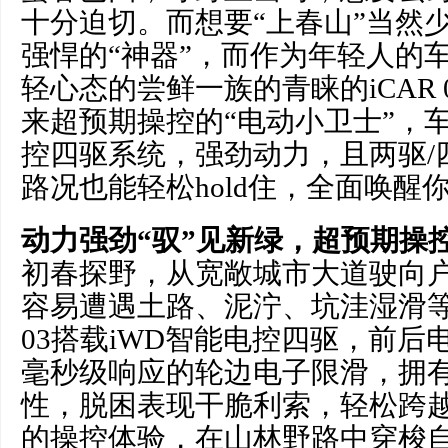
十分迫切。而想要“上春山”当然
强悍的“神器”，而作为年轻人的
轻心态的尝鲜一族的青睐的iCAR
来超预期操控的“电动小卫士”，车
控四驱系统，强劲动力，且两驱/
路况也能轻松hold住，全面唤醒
动力强劲“驭”见新绿，超预期操
初春探野，从宽敞城市大道驶向
容易遭遇土路、泥泞、坑洼湿滑等
03搭载iWD智能电控四驱，前后
毫秒级响应的轮边电子限滑，拥
性，脱困表现干脆利索，轻松跨
的操控体验，在山林野路中穿梭