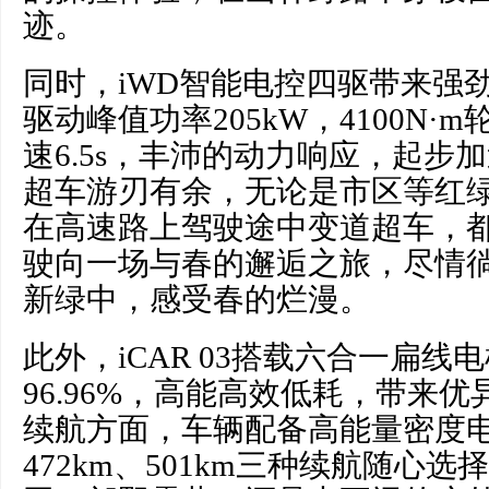
迹。
同时，iWD智能电控四驱带来强
驱动峰值功率205kW，4100N
速6.5s，丰沛的动力响应，起步
超车游刃有余，无论是市区等红
在高速路上驾驶途中变道超车，
驶向一场与春的邂逅之旅，尽情
新绿中，感受春的烂漫。
此外，iCAR 03搭载六合一扁线
96.96%，高能高效低耗，带来
续航方面，车辆配备高能量密度电池
472km、501km三种续航随心