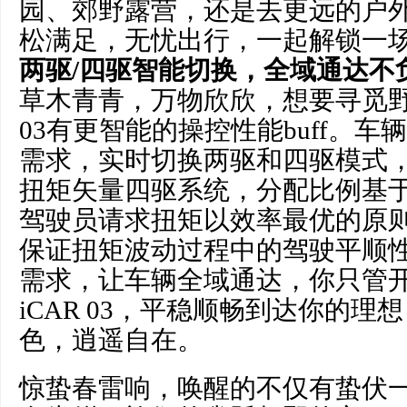
园、郊野露营，还是去更远的户
松满足，无忧出行，一起解锁一
两驱/四驱智能切换，全域通达不
草木青青，万物欣欣，想要寻觅野
03有更智能的操控性能buff。
需求，实时切换两驱和四驱模式
扭矩矢量四驱系统，分配比例基
驾驶员请求扭矩以效率最优的原
保证扭矩波动过程中的驾驶平顺
需求，让车辆全域通达，你只管
iCAR 03，平稳顺畅到达你的理
色，逍遥自在。
惊蛰春雷响，唤醒的不仅有蛰伏